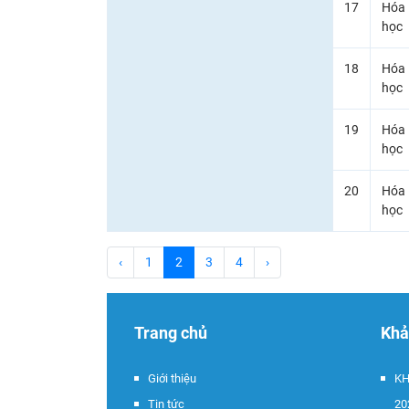
17
Hóa
học
18
Hóa
học
19
Hóa
học
20
Hóa
học
‹
1
2
3
4
›
Trang chủ
Khả
Giới thiệu
KH
Tin tức
20