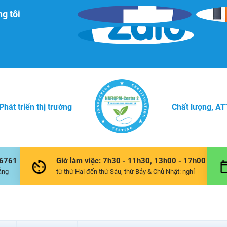
g tôi
Phát triển thị trường
Chất lượng, A
36761
Giờ làm việc: 7h30 - 11h30, 13h00 - 17h00
ẵng
từ thứ Hai đến thứ Sáu, thứ Bảy & Chủ Nhật: nghỉ