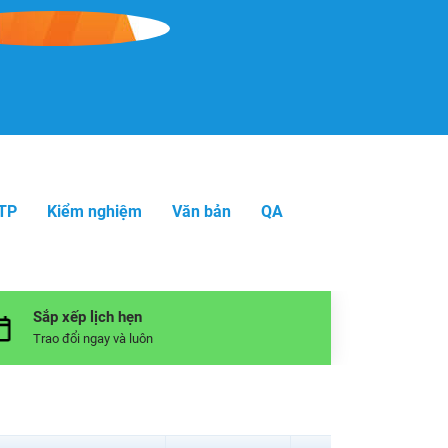
TTP
Kiểm nghiệm
Văn bản
QA
Sắp xếp lịch hẹn
Trao đổi ngay và luôn