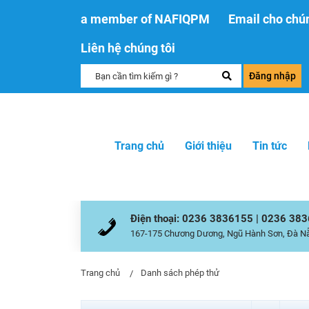
a member of NAFIQPM
Email cho chún
Liên hệ chúng tôi
Đăng nhập
Trang chủ
Giới thiệu
Tin tức
Điện thoại: 0236 3836155 | 0236 38
167-175 Chương Dương, Ngũ Hành Sơn, Đà N
Trang chủ
Danh sách phép thử