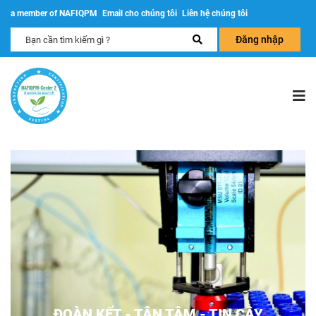
a member of NAFIQPM
Email cho chúng tôi
Liên hệ chúng tôi
Đăng nhập
PHỤC VỤ CHẤT LƯỢNG